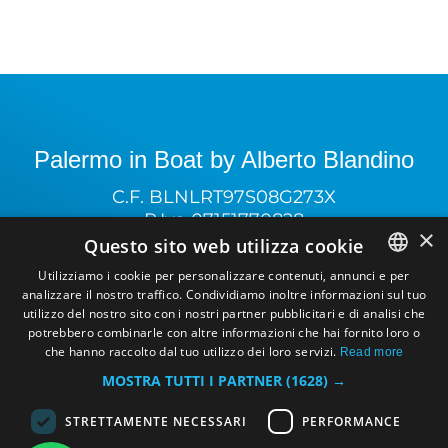
Palermo in Boat by Alberto Blandino
C.F. BLNLRT97S08G273X
P.Iva 07151770828
×
Terms and conditions Quad tours
Questo sito web utilizza cookie
Terms and conditions Boat tours
Utilizziamo i cookie per personalizzare contenuti, annunci e per
analizzare il nostro traffico. Condividiamo inoltre informazioni sul tuo
ENGLISH
utilizzo del nostro sito con i nostri partner pubblicitari e di analisi che
View all tours
ITALIAN
potrebbero combinarle con altre informazioni che hai fornito loro o
che hanno raccolto dal tuo utilizzo dei loro servizi.
Sunset boat tour
Read more
MOSTRA TUTTI I PARTNER
(1628) →
Half day boat tour
Full day tour by boat
STRETTAMENTE NECESSARI
PERFORMANCE
Sunrise tour by boat