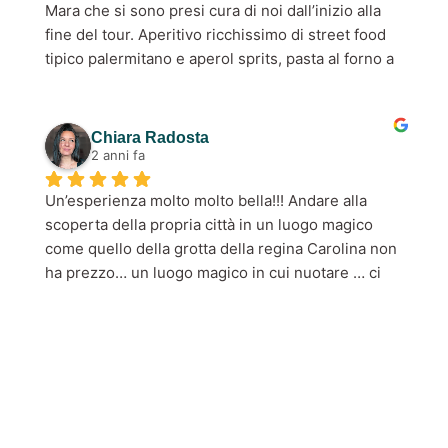
Mara che si sono presi cura di noi dall’inizio alla 
fine del tour. Aperitivo ricchissimo di street food 
tipico palermitano e aperol sprits, pasta al forno a 
pranzo e in fine cannolo siciliano per concludere 
in bellezza. Tanta dedizione da parte di Alberto e 
tangibile voglia di fornire un servizio top! 
Chiara Radosta
Sicuramente faremo altri tour con loro, Stra 
2 anni fa
consigliato!
Un’esperienza molto molto bella!!! Andare alla 
scoperta della propria città in un luogo magico 
come quello della grotta della regina Carolina non 
ha prezzo… un luogo magico in cui nuotare … ci 
siamo fermati in un posto silenzioso con la musica 
in sottofondo! Ma la parte più bella, vista la mia 
golosità è stato l’aperitivo!!!! Tutto di OTTIMA 
QUALITÀ! Tutto tipicamente siciliano e molto 
abbondante!!! E non finisce qui! Ci hanno riempito 
i cannoli proprio davanti con la crema di piana 
degli albanesi! Lo staff di una gentilezza unica! 