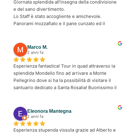
Giornata splendida all’insegna della condivisione 
e del sano divertimento.
Lo Staff è stato accogliente e amichevole.
Panorami mozzafiato e il pane cunzato ed il 
cannolo… una vera chicca!
Consigliatissimo!
Marco M.
2 anni fa
Esperienza fantastica! Tour in quad attraverso la 
splendida Mondello fino ad arrivare a Monte 
Pellegrino dove si ha la possibilità di visitare il 
santuario dedicato a Santa Rosalia! Buonissimo il 
pane cunzato e il cannolo da gustare proprio sotto 
il santuario. Per finire un meraviglioso panorama 
di Palermo dal belvedere di Monte Pellegrino. Da 
Eleonora Mantegna
consigliare!
2 anni fa
Esperienza stupenda vissuta grazie ad Alberto e 