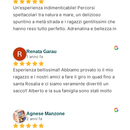
Un'esperienza indimenticabile! Percorsi 
spettacolari tra natura e mare, un delizioso 
spuntino a metà strada e i ragazzi gentilissimi che 
hanno reso tutto perfetto. Adrenalina e bellezza in 
un'unica avventura! Super consigliato 😍🤩🤩
Renata Garau
1 anno fa
Esperienza bellissima!! Abbiamo provato io il mio 
ragazzo e i nostri amici a fare il giro in quad fino a 
santa Rosalia e ci siamo veramente divertiti un 
sacco!! Alberto e la sua famiglia sono stati molto 
accoglienti e ci hanno spiegato tutto nel dettaglio 
sull’utilizzo dei quad in città.. insomma esperienza 
assolutamente consigliata!
Agnese Manzone
2 anni fa